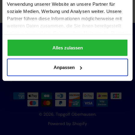
Verwendung unserer Website an unsere Partner für
soziale Medien, Werbung und Analysen weiter. Unsere
Partner führen diese Informationen möglicherweise mit
weiteren Daten zusammen, die Sie ihnen bereitgestellt
haben oder die sie im Rahmen Ihrer Nutzung der Dienste
Support
gesammelt haben.
Alles zulassen
AGB
Anpassen
Datenschutz
Impressum
© 2026,
Topgolf Oberhausen
.
Powered by Shopify